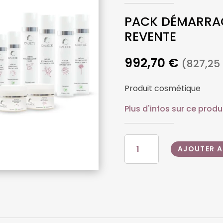
PACK DÉMARRAG
REVENTE
992,70
€
(
827,25
Produit cosmétique
Plus d'infos sur ce produ
QUANTITÉ
AJOUTER A
DE
PACK
DÉMARRAGE
–
CABINE
ET