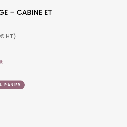
E – CABINE ET
€
HT)
it
U PANIER