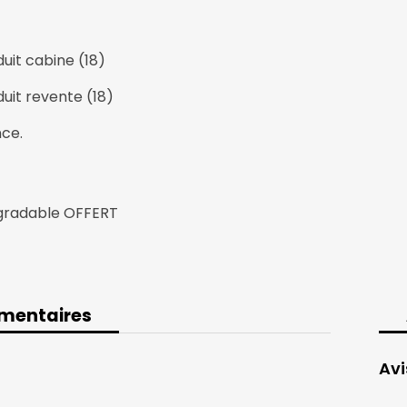
REVENTE
uit cabine (18)
uit revente (18)
nce.
dégradable OFFERT
mentaires
plémentaires
Avi