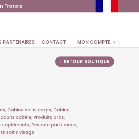
n France
S PARTENAIRES
CONTACT
MON COMPTE
RETOUR BOUTIQUE
ros
,
Cabine soins corps
,
Cabine
roduits cabine
,
Produits pros
,
compléments
,
Revente parfumerie
,
te soins visage