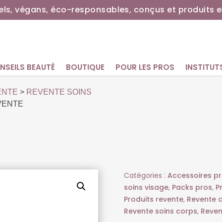
ls, végans, éco-responsables, conçus et produits e
NSEILS BEAUTÉ
BOUTIQUE
POUR LES PROS
INSTITUT
ENTE
>
REVENTE SOINS
VENTE
Catégories :
Accessoires p
soins visage
,
Packs pros
,
P
Produits revente
,
Revente 
Revente soins corps
,
Reven