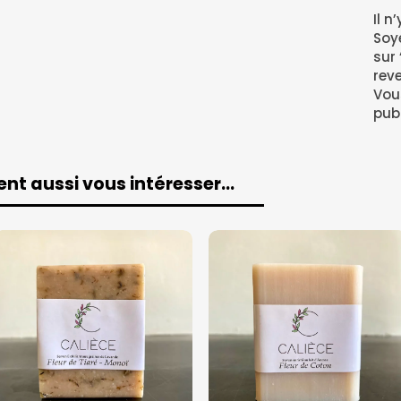
Il n
Soye
sur
rev
Vou
publ
ent aussi vous intéresser…