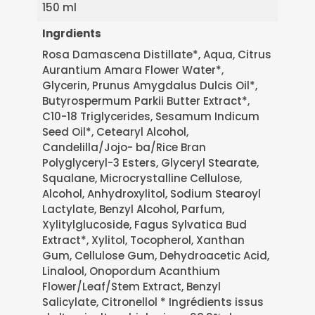
150 ml
Ingrdients
Rosa Damascena Distillate*, Aqua, Citrus
Aurantium Amara Flower Water*,
Glycerin, Prunus Amygdalus Dulcis Oil*,
Butyrospermum Parkii Butter Extract*,
C10-18 Triglycerides, Sesamum Indicum
Seed Oil*, Cetearyl Alcohol,
Candelilla/Jojo- ba/Rice Bran
Polyglyceryl-3 Esters, Glyceryl Stearate,
Squalane, Microcrystalline Cellulose,
Alcohol, Anhydroxylitol, Sodium Stearoyl
Lactylate, Benzyl Alcohol, Parfum,
Xylitylglucoside, Fagus Sylvatica Bud
Extract*, Xylitol, Tocopherol, Xanthan
Gum, Cellulose Gum, Dehydroacetic Acid,
Linalool, Onopordum Acanthium
Flower/Leaf/Stem Extract, Benzyl
Salicylate, Citronellol * Ingrédients issus