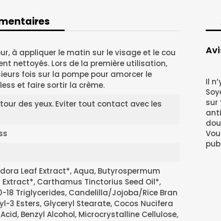
mentaires
plémentaires
Avi
r, à appliquer le matin sur le visage et le cou
t nettoyés. Lors de la première utilisation,
sieurs fois sur la pompe pour amorcer le
Il n
ess et faire sortir la crème.
Soye
sur
ntour des yeux. Eviter tout contact avec les
ant
dou
ss
Vou
publ
iodora Leaf Extract*, Aqua, Butyrospermum
r Extract*, Carthamus Tinctorius Seed Oil*,
0-18 Triglycerides, Candelilla/Jojoba/Rice Bran
yl-3 Esters, Glyceryl Stearate, Cocos Nucifera
c Acid, Benzyl Alcohol, Microcrystalline Cellulose,