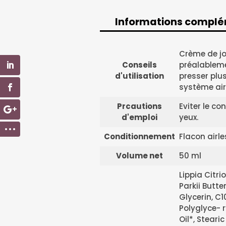
Informations complé
Informations com
Crème de jou
Conseils
préalablemen
d'utilisation
presser plu
système airl
Prcautions
Eviter le co
d'emploi
yeux.
Conditionnement
Flacon airle
Volume net
50 ml
Lippia Citr
Parkii Butte
Glycerin, C1
Polyglyce- r
Oil*, Steari