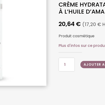
CRÈME HYDRAT
À L’HUILE D’A
20,64
€
(
17,20
€
H
Produit cosmétique
Plus d'infos sur ce produ
QUANTITÉ
AJOUTER A
DE
CRÈME
HYDRATANTE
ANTIOXYDANTE
À
L'HUILE
D'AMANDE