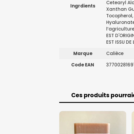
Cetearyl Al
Ingrdients
Xanthan Gu
Tocopherol, 
Hyaluronate
l’agricultu
EST D'ORIGI
EST ISSU DE
Marque
Calièce
Code EAN
3770028169
Ces produits pourrai