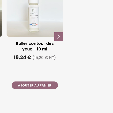
Eau florale de menthe
Huile hydratante
poivrée – 200 ml
exotique – Format
cabine 500 ml
10,20 €
(8,50 € HT)
62,40 €
(52,00 € HT)
AJOUTER AU PANIER
AJOUTER AU PANIER