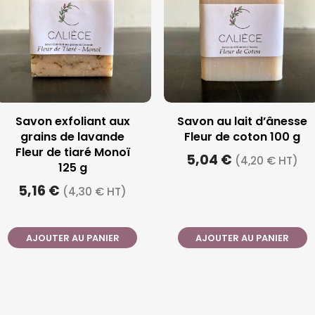
lorale de bleuet –
Eau florale de rose de
200 ml
Damas – 200 ml
,20 €
10,20 €
(8,50 € HT)
(8,50 € HT)
OUTER AU PANIER
AJOUTER AU PANIER