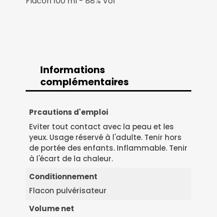
Flacon 100 ml - 88% Vol
Informations
complémentaires
Informations
Prcautions d'emploi
Eviter tout contact avec la peau et les
complémentaires
yeux. Usage réservé à l'adulte. Tenir hors
de portée des enfants. Inflammable. Tenir
à l'écart de la chaleur.
Conditionnement
Flacon pulvérisateur
Volume net