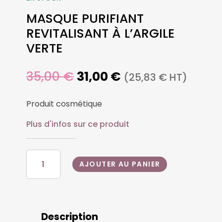
MASQUE PURIFIANT
REVITALISANT À L’ARGILE
VERTE
Le
Le
35,00
€
31,00
€
(
25,83
€
HT)
prix
prix
initial
actuel
Produit cosmétique
était :
est :
35,00 €.
31,00 €.
Plus d'infos sur ce produit
QUANTITÉ
AJOUTER AU PANIER
DE
MASQUE
PURIFIANT
REVITALISANT
À
Description