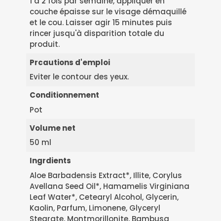
1 à 2 fois par semaine, appliquer en
complémentaires
couche épaisse sur le visage démaquillé
et le cou. Laisser agir 15 minutes puis
rincer jusqu'à disparition totale du
produit.
Prcautions d'emploi
Eviter le contour des yeux.
Conditionnement
Pot
Volume net
50 ml
Ingrdients
Aloe Barbadensis Extract*, Illite, Corylus
Avellana Seed Oil*, Hamamelis Virginiana
Leaf Water*, Cetearyl Alcohol, Glycerin,
Kaolin, Parfum, Limonene, Glyceryl
Stearate, Montmorillonite, Bambusa